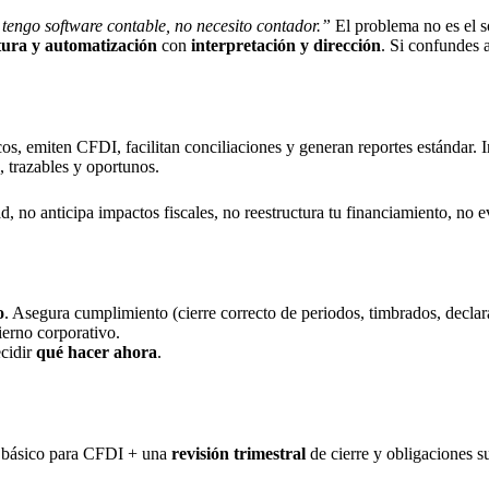
 tengo software contable, no necesito contador.”
El problema no es el s
tura y automatización
con
interpretación y dirección
. Si confundes 
os, emiten CFDI, facilitan conciliaciones y generan reportes estándar. I
s, trazables y oportunos.
ad, no anticipa impactos fiscales, no reestructura tu financiamiento, no e
o
. Asegura cumplimiento (cierre correcto de periodos, timbrados, declar
ierno corporativo.
ecidir
qué hacer ahora
.
ma básico para CFDI + una
revisión trimestral
de cierre y obligaciones s