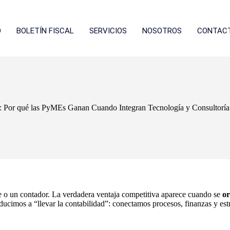
O
BOLETÍN FISCAL
SERVICIOS
NOSOTROS
CONTAC
: Por qué las PyMEs Ganan Cuando Integran Tecnología y Consultoría
e o un contador. La verdadera ventaja competitiva aparece cuando se
o
ucimos a “llevar la contabilidad”: conectamos procesos, finanzas y estr