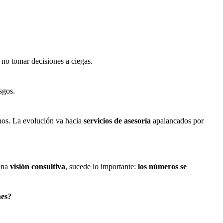
 no tomar decisiones a ciegas.
esgos.
nos. La evolución va hacia
servicios de asesoría
apalancados por
 una
visión consultiva
, sucede lo importante:
los números se
nes?