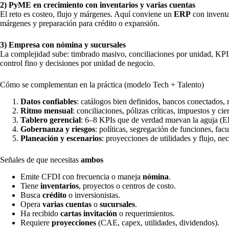
2) PyME en crecimiento con inventarios y varias cuentas
El reto es costeo, flujo y márgenes. Aquí conviene un
ERP
con inventa
márgenes y preparación para crédito o expansión.
3) Empresa con nómina y sucursales
La complejidad sube: timbrado masivo, conciliaciones por unidad, KP
control fino y decisiones por unidad de negocio.
Cómo se complementan en la práctica (modelo Tech + Talento)
Datos confiables
: catálogos bien definidos, bancos conectados,
Ritmo mensual
: conciliaciones, pólizas críticas, impuestos y cie
Tablero gerencial
: 6–8 KPIs que de verdad muevan la aguja (EBI
Gobernanza y riesgos
: políticas, segregación de funciones, fac
Planeación y escenarios
: proyecciones de utilidades y flujo, ne
Señales de que necesitas
ambos
Emite CFDI con frecuencia o maneja
nómina
.
Tiene
inventarios
, proyectos o centros de costo.
Busca
crédito
o inversionistas.
Opera
varias cuentas
o
sucursales
.
Ha recibido
cartas invitación
o requerimientos.
Requiere
proyecciones
(CAE, capex, utilidades, dividendos).